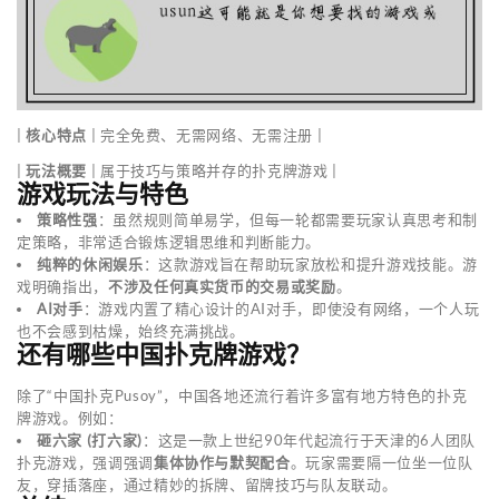
|
核心特点
| 完全免费、无需网络、无需注册 |
|
玩法概要
| 属于技巧与策略并存的扑克牌游戏 |
游戏玩法与特色
策略性强
：虽然规则简单易学，但每一轮都需要玩家认真思考和制
定策略，非常适合锻炼逻辑思维和判断能力。
纯粹的休闲娱乐
：这款游戏旨在帮助玩家放松和提升游戏技能。游
戏明确指出，
不涉及任何真实货币的交易或奖励
。
AI对手
：游戏内置了精心设计的AI对手，即使没有网络，一个人玩
也不会感到枯燥，始终充满挑战。
还有哪些中国扑克牌游戏？
除了“中国扑克Pusoy”，中国各地还流行着许多富有地方特色的扑克
牌游戏。例如：
砸六家 (打六家)
：这是一款上世纪90年代起流行于天津的6人团队
扑克游戏，强调强调
集体协作与默契配合
。玩家需要隔一位坐一位队
友，穿插落座，通过精妙的拆牌、留牌技巧与队友联动。