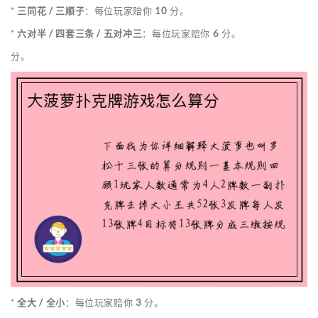
*
三同花 / 三顺子
：每位玩家赔你
10
分。
*
六对半 / 四套三条 / 五对冲三
：每位玩家赔你
6
分。
分。
*
全大 / 全小
：每位玩家赔你
3
分。