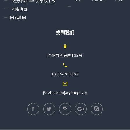
交流QQpoker安卓版下载
网站地图
网站地图
找到我们
仁怀市执居崖135号
13594780189
j9-zhenren@aglaoge.vip