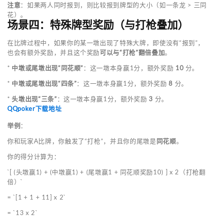
注意
：如果两人同时报到，则比较报到牌型的大小（如一条龙 > 三同
花）。
场景四：特殊牌型奖励（与打枪叠加）
在比牌过程中，如果你的某一墩出现了特殊大牌，即使没有“报到”，
也会有额外奖励，并且这个奖励
可以与“打枪”翻倍叠加
。
*
中墩或尾墩出现“同花顺”
：这一墩本身赢1分，额外奖励
10
分。
*
中墩或尾墩出现“四条”
：这一墩本身赢1分，额外奖励
8
分。
*
头墩出现“三条”
：这一墩本身赢1分，额外奖励
3
分。
QQpoker下载地址
举例
：
你和玩家A比牌，你触发了“打枪”，并且你的尾墩是
同花顺
。
你的得分计算为：
`[ (头墩赢1) + (中墩赢1) + (尾墩赢1 + 同花顺奖励10) ] x 2（打枪翻
倍）`
= `[1 + 1 + 11] x 2`
= `13 x 2`